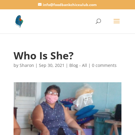
info@foodbankchicxulub.com
Who Is She?
by
Sharon
|
Sep 30, 2021
|
Blog - All
|
0 comments